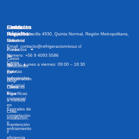
Servicios
Links
Contacto
Rápidos
Refrigeración
Vargas Fontecilla 4930, Quinta Normal, Región Metropolitana,
Industrial
Nosotros
Chile
Email: contacto@refrigeracionriosur.cl
Zonas
Productos
Número: +56 9 4093 5586
de
Casos
Carga
Horario: Lunes a viernes: 09:00 – 18:30
de
Soluciones
Puertas
éxito
en
Industriales
refrigeración
Blog
industrial
Cámaras
Línea
y
frigoríficas
ética
comercial
a medida
en
Espirales de
Chile:
congelación
instalación,
y
mantención
enfriamiento
y
eficiencia