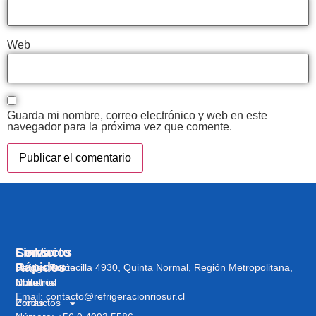
Web
Guarda mi nombre, correo electrónico y web en este
navegador para la próxima vez que comente.
Servicios
Links
Contacto
Rápidos
Refrigeración
Vargas Fontecilla 4930, Quinta Normal, Región Metropolitana,
Industrial
Nosotros
Chile
Email: contacto@refrigeracionriosur.cl
Zonas
Productos