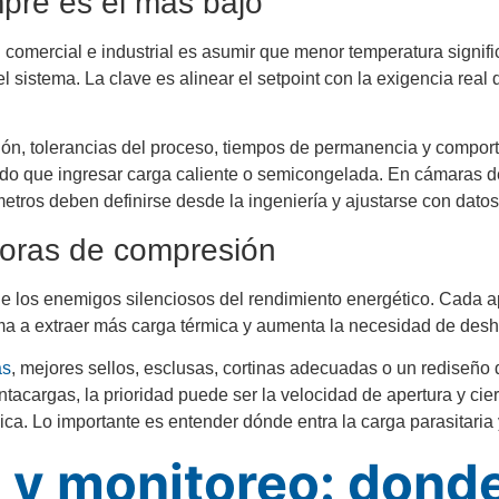
mpre es el más bajo
n comercial e industrial es asumir que menor temperatura signi
 sistema. La clave es alinear el setpoint con la exigencia real d
ión, tolerancias del proceso, tiempos de permanencia y compor
ado que ingresar carga caliente o semicongelada. En cámaras d
metros deben definirse desde la ingeniería y ajustarse con dato
horas de compresión
 de los enemigos silenciosos del rendimiento energético. Cada a
tema a extraer más carga térmica y aumenta la necesidad de desh
as
, mejores sellos, esclusas, cortinas adecuadas o un rediseño d
ntacargas, la prioridad puede ser la velocidad de apertura y cie
ica. Lo importante es entender dónde entra la carga parasitaria
y monitoreo: donde 