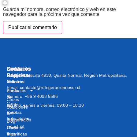
Guarda mi nombre, correo electrónico y web en este
navegador para la próxima vez que comente.
Servicios
Links
Contacto
Rápidos
Refrigeración
Vargas Fontecilla 4930, Quinta Normal, Región Metropolitana,
Industrial
Nosotros
Chile
Email: contacto@refrigeracionriosur.cl
Zonas
Productos
Número: +56 9 4093 5586
de
Casos
Carga
Horario: Lunes a viernes: 09:00 – 18:30
de
Soluciones
Puertas
éxito
en
Industriales
refrigeración
Blog
industrial
Cámaras
Línea
y
frigoríficas
ética