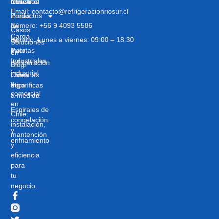
Industrial
Nosotros
Chile
Email: contacto@refrigeracionriosur.cl
Zonas
Productos
Número: +56 9 4093 5586
de
Casos
Carga
Horario: Lunes a viernes: 09:00 – 18:30
de
Soluciones
Puertas
éxito
en
Industriales
refrigeración
Blog
industrial
Cámaras
Línea
y
frigoríficas
ética
comercial
a medida
en
Espirales de
Chile:
congelación
instalación,
y
mantención
enfriamiento
y
eficiencia
para
tu
negocio.